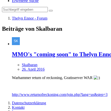
Erweiterte Suche
Thelyn Ennor - Forum
Beiträge von Skalbaran
MMO's "coming soon" to Thelyn Enn
Skalbaran
26. April 2016
Warhammer return of reckoning, Gratisserver WAR
http://www.returnofreckoning.com/join.php?lang=us&step=3
Datenschutzerklärung
Kontakt