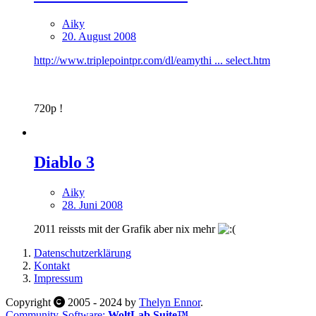
Aiky
20. August 2008
http://www.triplepointpr.com/dl/eamythi ... select.htm
720p !
Diablo 3
Aiky
28. Juni 2008
2011 reissts mit der Grafik aber nix mehr
Datenschutzerklärung
Kontakt
Impressum
Copyright
2005 - 2024 by
Thelyn Ennor
.
Community-Software:
WoltLab Suite™