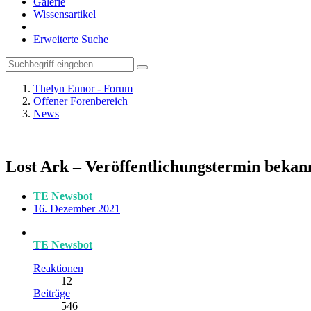
Galerie
Wissensartikel
Erweiterte Suche
Thelyn Ennor - Forum
Offener Forenbereich
News
Lost Ark – Veröffentlichungstermin bekan
TE Newsbot
16. Dezember 2021
TE Newsbot
Reaktionen
12
Beiträge
546