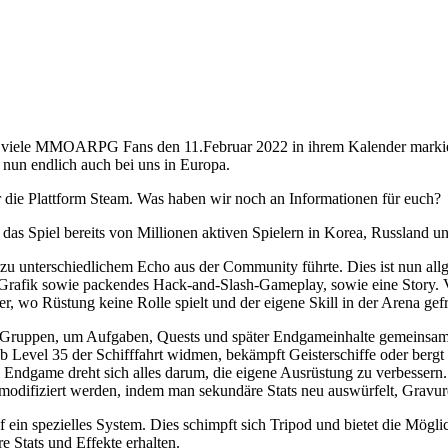
 viele MMOARPG Fans den 11.Februar 2022 in ihrem Kalender markieren
un endlich auch bei uns in Europa.
er die Plattform Steam. Was haben wir noch an Informationen für euch?
 das Spiel bereits von Millionen aktiven Spielern in Korea, Russland u
 zu unterschiedlichem Echo aus der Community führte. Dies ist nun allg
fik sowie packendes Hack-and-Slash-Gameplay, sowie eine Story. Vi
wo Rüstung keine Rolle spielt und der eigene Skill in der Arena gefra
h in Gruppen, um Aufgaben, Quests und später Endgameinhalte gemeins
b Level 35 der Schifffahrt widmen, bekämpft Geisterschiffe oder berg
Endgame dreht sich alles darum, die eigene Ausrüstung zu verbessern.
 modifiziert werden, indem man sekundäre Stats neu auswürfelt, Gravur
f ein spezielles System. Dies schimpft sich Tripod und bietet die Mögli
e Stats und Effekte erhalten.