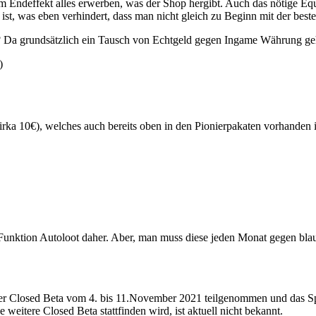
m Endeffekt alles erwerben, was der Shop hergibt. Auch das nötige Eq
 ist, was eben verhindert, dass man nicht gleich zu Beginn mit der bes
l? Da grundsätzlich ein Tausch von Echtgeld gegen Ingame Währung ge
)
cirka 10€), welches auch bereits oben in den Pionierpakaten vorhanden i
nktion Autoloot daher. Aber, man muss diese jeden Monat gegen blaue K
er Closed Beta vom 4. bis 11.November 2021 teilgenommen und das S
weitere Closed Beta stattfinden wird, ist aktuell nicht bekannt.