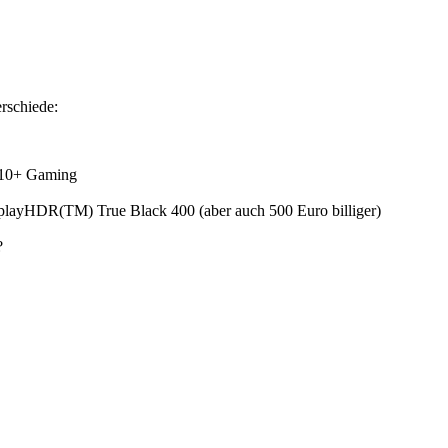
rschiede:
R10+ Gaming
playHDR(TM) True Black 400 (aber auch 500 Euro billiger)
?
 45Herz bis 240Hz