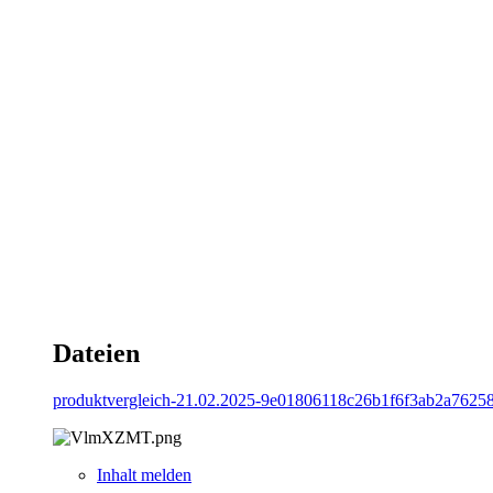
Heißt das:
bis 48 Herz: G-SYNC ist nicht aktiviert
ab 48 Herz: G-SYNC ist aktiviert
Bzw. was ist der Unterschied zu "echten" G-SYNC
(P.s.: Kann man Herz mit Fps gleichsetzen --- also 45 Herz w
Danke schon mal im Voraus
Andreas
Dateien
produktvergleich-21.02.2025-9e01806118c26b1f6f3ab2a76258
Inhalt melden