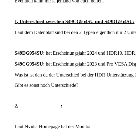
Eventuell kann mir ja jemand von euch helfen.
1, Unterschied zwischen S49CG954SU und S49DG954SU:
Laut dem Datenblatt sind bei den 2 Typen eigentlich nur 2 Unte
S49DG954SU
:
hat Erscheinungsjahr 2024 und HDR10, HD
S49CG954SU:
hat Erscheinungsjahr 2023 und Pro VESA Dis
Was ist ist den da der Unterschied bei der HDR Unterstützung 
Gibt es sonst noch Unterschiede?
2,
:
G-SYNC Compatible
Laut Nvidia Homepage hat der Monitor
ab
G-SYNC Compatible