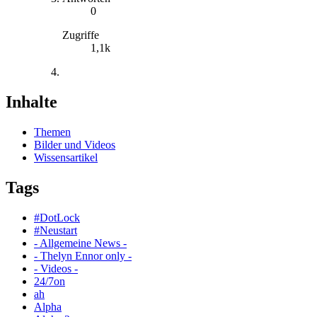
0
Zugriffe
1,1k
Inhalte
Themen
Bilder und Videos
Wissensartikel
Tags
#DotLock
#Neustart
- Allgemeine News -
- Thelyn Ennor only -
- Videos -
24/7on
ah
Alpha