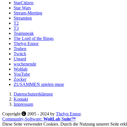
StarCitizen
Star Wars
Stream-Meeting
Streaming
T2
T3
Teamspeak
The Lord of the Rings
Thelyn Ennor
Truhen
Twitch
Utgard
wochenende
Woltlab
YouTube
Zocker
ZUSAMMEN spielen muse
Datenschutzerklärung
Kontakt
Impressum
Copyright
2005 - 2024 by
Thelyn Ennor
.
Community-Software:
WoltLab Suite™
Diese Seite verwendet Cookies. Durch die Nutzung unserer Seite erklä