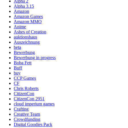
Alpha 2
Alpha 3.15
Amazon
Amazon Games
Amazon MMO
Anime
Ashes of Creation
auktionshaus
Auszeichnung
beta
Bewerbung
Bewerbung in progress
Boba Fett
Buff
buy
CCP Games
CF
Chris Roberts
CitizenCon
CitizenCon 2951
cloud imperium games
Crafting
Creative Team
Crowdfunding
Digital Goodies Pack