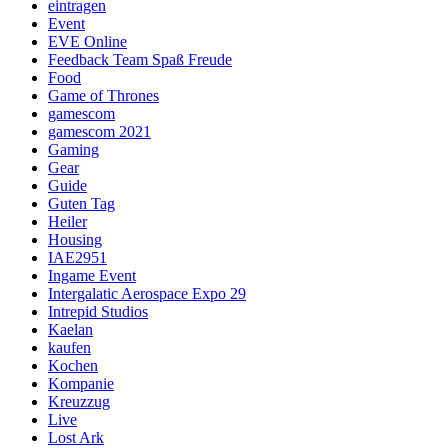
eintragen
Event
EVE Online
Feedback Team Spaß Freude
Food
Game of Thrones
gamescom
gamescom 2021
Gaming
Gear
Guide
Guten Tag
Heiler
Housing
IAE2951
Ingame Event
Intergalatic Aerospace Expo 29
Intrepid Studios
Kaelan
kaufen
Kochen
Kompanie
Kreuzzug
Live
Lost Ark