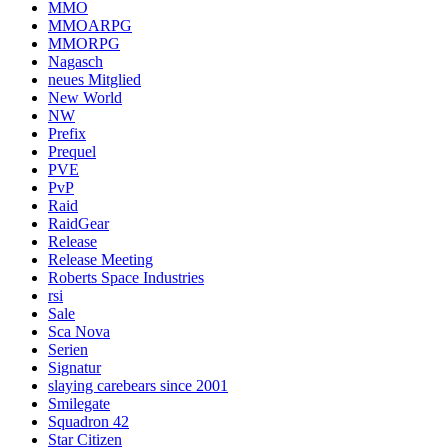
MMO
MMOARPG
MMORPG
Nagasch
neues Mitglied
New World
NW
Prefix
Prequel
PVE
PvP
Raid
RaidGear
Release
Release Meeting
Roberts Space Industries
rsi
Sale
Sca Nova
Serien
Signatur
slaying carebears since 2001
Smilegate
Squadron 42
Star Citizen