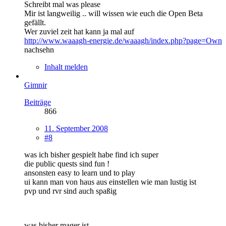
Schreibt mal was please
Mir ist langweilig .. will wissen wie euch die Open Beta
gefällt.
Wer zuviel zeit hat kann ja mal auf
http://www.waaagh-energie.de/waaagh/index.php?page=Own
nachsehn
Inhalt melden
Gimnir
Beiträge
866
11. September 2008
#8
was ich bisher gespielt habe find ich super
die public quests sind fun !
ansonsten easy to learn und to play
ui kann man von haus aus einstellen wie man lustig ist
pvp und rvr sind auch spaßig
was bisher mager ist