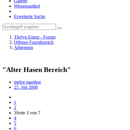
Galerie
Wissensartikel
Erweiterte Suche
Thelyn Ennor - Forum
Offener Forenbereich
Allgemein
"Alter Hasen Bereich"
meleg maethor
25. Juli 2008
1
2
3
Seite 3 von 7
4
5
6