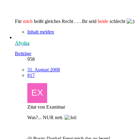
Für
mich
heißt gleiches Recht . . . Ihr seid
beide
schlecht
Inhalt melden
Alysha
Beiträge
958
31. August 2008
#17
Zitat von Exanimar
Was?... NUR nett.
@ Rysm: Danke! Freut mich das zu lesen!