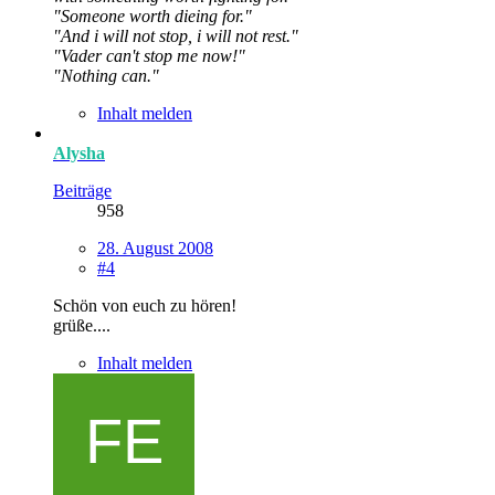
"Someone worth dieing for."
"And i will not stop, i will not rest."
"Vader can't stop me now!"
"Nothing can."
Inhalt melden
Alysha
Beiträge
958
28. August 2008
#4
Schön von euch zu hören!
grüße....
Inhalt melden