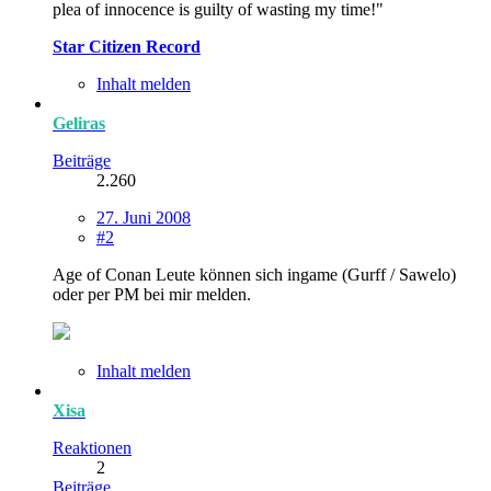
plea of innocence is guilty of wasting my time!"
Star Citizen Record
Inhalt melden
Geliras
Beiträge
2.260
27. Juni 2008
#2
Age of Conan Leute können sich ingame (Gurff / Sawelo)
oder per PM bei mir melden.
Inhalt melden
Xisa
Reaktionen
2
Beiträge