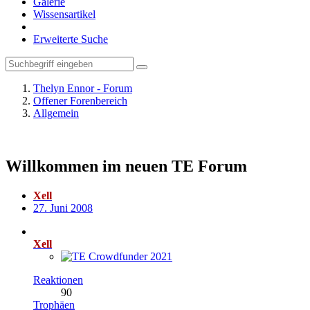
Galerie
Wissensartikel
Erweiterte Suche
Thelyn Ennor - Forum
Offener Forenbereich
Allgemein
Willkommen im neuen TE Forum
Xell
27. Juni 2008
Xell
Reaktionen
90
Trophäen