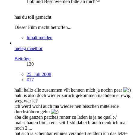
Lob und Beschwerden bitte an mich^^
has du toll gemacht
Dieser Film macht betroffen...
Inhalt melden
meleg maethor
Beiträge
130
25. Juli 2008
#17
halli hallo alle zusammen vllt kennen mich ja nochn paar
naki is also doch wieder zurück gekommen nachdem er ewig
weg war ja?
ich werd wohl auch ma wieder nen bisschen mittelerde
durchstöbern gehn
aba die ganzen patches runter zu laden is ja ne qual :-/
mal schauen bin ja erst seit 1 std dabei brauch denk ich mal
noch 2....
hat sich ja scheinbar einiges verändert seitdem ich das letzte