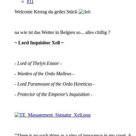
#11
Welcome Kerrag du geiles Stück
na wie ist das Wetter in Belgien so... alles chillig ?
~ Lord Inquisitor Xell ~
- Lord of Thelyn Ennor -
- Warden of the Ordo Malleus -
- Lord Paramount of the Ordo Hereticus -
- Protector of the Emperor's Inquisition -
"There is no such thing as a plea of innocence in my court. A