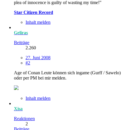
plea of innocence is guilty of wasting my time!"
Star Citizen Record
Inhalt melden
Geliras
Beiträge
2.260
27. Juni 2008
#2
Age of Conan Leute können sich ingame (Gurff / Sawelo)
oder per PM bei mir melden.
Inhalt melden
Xisa
Reaktionen
2
Beiträge