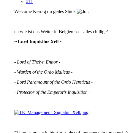
#11
Welcome Kerrag du geiles Stück
na wie ist das Wetter in Belgien so... alles chillig ?
~ Lord Inquisitor Xell ~
- Lord of Thelyn Ennor -
- Warden of the Ordo Malleus -
- Lord Paramount of the Ordo Hereticus -
- Protector of the Emperor's Inquisition -
"There is no such thing as a plea of innocence in my court. A