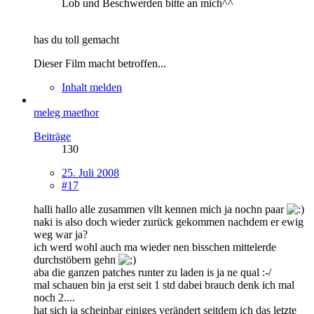
Lob und Beschwerden bitte an mich^^
has du toll gemacht
Dieser Film macht betroffen...
Inhalt melden
meleg maethor
Beiträge
130
25. Juli 2008
#17
halli hallo alle zusammen vllt kennen mich ja nochn paar
naki is also doch wieder zurück gekommen nachdem er ewig
weg war ja?
ich werd wohl auch ma wieder nen bisschen mittelerde
durchstöbern gehn
aba die ganzen patches runter zu laden is ja ne qual :-/
mal schauen bin ja erst seit 1 std dabei brauch denk ich mal
noch 2....
hat sich ja scheinbar einiges verändert seitdem ich das letzte