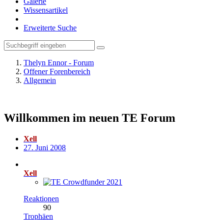
Galerie
Wissensartikel
Erweiterte Suche
Thelyn Ennor - Forum
Offener Forenbereich
Allgemein
Willkommen im neuen TE Forum
Xell
27. Juni 2008
Xell
Reaktionen
90
Trophäen