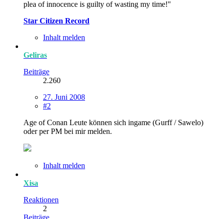
plea of innocence is guilty of wasting my time!"
Star Citizen Record
Inhalt melden
Geliras
Beiträge
2.260
27. Juni 2008
#2
Age of Conan Leute können sich ingame (Gurff / Sawelo)
oder per PM bei mir melden.
Inhalt melden
Xisa
Reaktionen
2
Beiträge