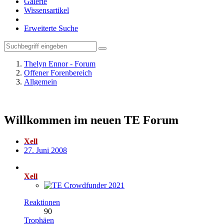
Galerie
Wissensartikel
Erweiterte Suche
Thelyn Ennor - Forum
Offener Forenbereich
Allgemein
Willkommen im neuen TE Forum
Xell
27. Juni 2008
Xell
Reaktionen
90
Trophäen