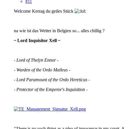
#11
Welcome Kerrag du geiles Stück
na wie ist das Wetter in Belgien so... alles chillig ?
~ Lord Inquisitor Xell ~
- Lord of Thelyn Ennor -
- Warden of the Ordo Malleus -
- Lord Paramount of the Ordo Hereticus -
- Protector of the Emperor's Inquisition -
"There is no such thing as a plea of innocence in my court. A