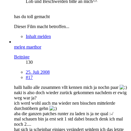
Lob und Beschwerden bitte an mich^^
has du toll gemacht
Dieser Film macht betroffen...
Inhalt melden
meleg maethor
Beiträge
130
25. Juli 2008
#17
halli hallo alle zusammen vllt kennen mich ja nochn paar
naki is also doch wieder zurück gekommen nachdem er ewig
weg war ja?
ich werd wohl auch ma wieder nen bisschen mittelerde
durchstöbern gehn
aba die ganzen patches runter zu laden is ja ne qual :-/
mal schauen bin ja erst seit 1 std dabei brauch denk ich mal
noch 2....
hat sich ja scheinbar einiges verändert seitdem ich das letzte