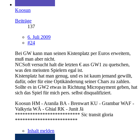
Koosun
Beiträge
137
6. Juli 2009
#24
Bei GW kann man seinen Kistenplatz per Euros erweitern,
muß man aber nicht.
NCSoft versucht halt die letzten € aus GW1 zu quetschen,
was den meissten Spielern egal ist.
Kistenplatz hat man genug, und es ist kaum jemand gewillt,
dafür, oder für eine Optikänderung seiner Chars zu zahlen.
Sollte es in GW2 etwas in Richtung Micropayment geben, hat
sich das Spiel für mich pers. selbst disqualifiziert.
Koosun HM - Aranila BA - Brenwart KU - Grambar WAF -
Valkyria WÄ - Ghial RK - Junit Jä
************************** Sic transit gloria
*************************
Inhalt melden