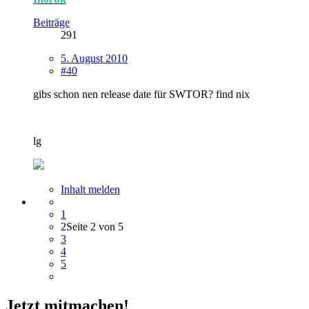
Beiträge
291
5. August 2010
#40
gibs schon nen release date für SWTOR? find nix
lg
Inhalt melden
1
2
Seite 2 von 5
3
4
5
Jetzt mitmachen!