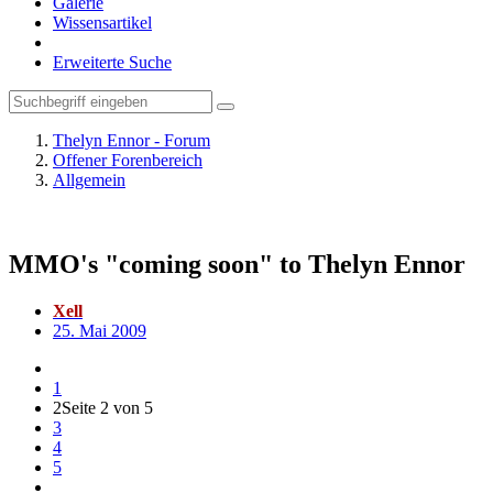
Galerie
Wissensartikel
Erweiterte Suche
Thelyn Ennor - Forum
Offener Forenbereich
Allgemein
MMO's "coming soon" to Thelyn Ennor
Xell
25. Mai 2009
1
2
Seite 2 von 5
3
4
5